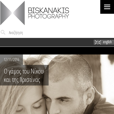
Me
Αναζήτηση
12/11/2016
Ο γάμος του Νίκου
και της Χριστίνας