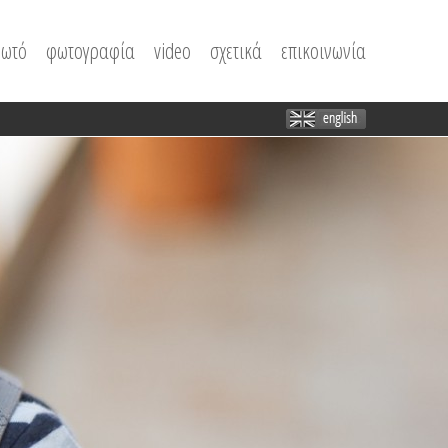
Skip to
φωτό
φωτογραφία
video
σχετικά
επικοινωνία
content