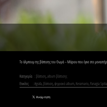
Το άλμπουμ της βάπτισης του Θωμά – Μάριου που έγινε στο μοναστήρι
Κατηγορία :
βάπτιση
,
album βάπτισης
Ετικέτες :
Agrafa
,
βάπτιση
,
ψηφιακό album
,
Keramario
,
Panagia Spili