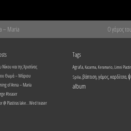
na – Maria
Ο γάμος του
osts
Tags
 Νίκου και της Χριστίνας
Agrafa
,
,
,
Kazarma
Keramario
Limni Plasti
ψ
 του Θωμά – Μάριου
βάπτιση
γάμος
καρδίτσα
,
,
,
,
Spilia
ening of Anna – Maria
album
ge #teaser
tor @ Plastiras lake…Wed teaser