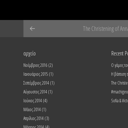
Post navigation
The Christening of An
αρχείο
Recent P
Νοέμβριος 2016
(2)
Ο γάμος του
Ιανουάριος 2015
(1)
Η βάπτιση
Σεπτέμβριος 2014
(1)
The Christ
Αύγουστος 2014
(1)
#machigeor
Ιούνιος 2014
(4)
Sofia & Vic
Μάιος 2014
(1)
Απρίλιος 2014
(3)
Μάρτιος 2014
(4)