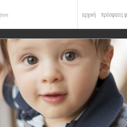
ήτηση
αρχική
πρόσφατες 