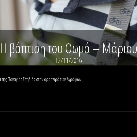
Η βάπτιση του Θωμά – Μάριο
12/11/2016
 της Παναγίας Σπηλιάς στην οροσειρά των Αγράφων.
a