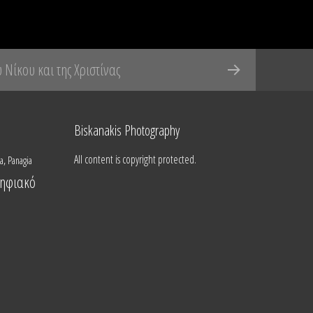
 Νίκου και της Χριστίνας
Biskanakis Photography
All content is copyright protected.
,
ra
Panagia
ηφιακό