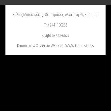
Στέλιος Μπισκανάκης, Φωτογράφος, Αλλαμανή 29, Καρδίτσα
Τηλ 2441100266
Κινητό 6973026673
Κατασκευή & Φιλοξενία W3B.GR - WWW For Business