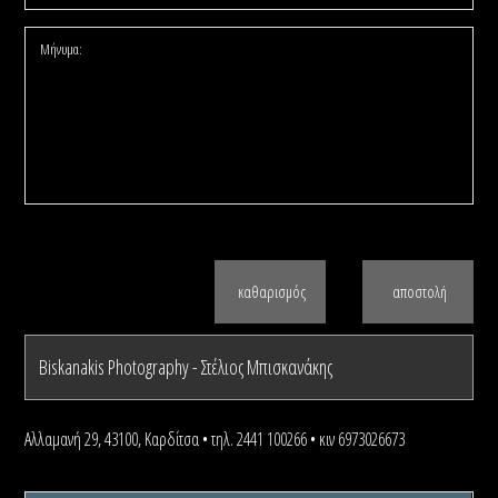
καθαρισμός
αποστολή
Biskanakis Photography - Στέλιος Μπισκανάκης
Αλλαμανή 29, 43100, Καρδίτσα • τηλ. 2441 100266 • κιν 6973026673