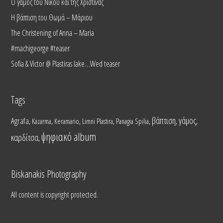
Ο γάμος του Νίκου και της Χριστίνας
Η βάπτιση του Θωμά – Μάριου
The Christening of Anna – Maria
#machigeorge #teaser
Sofia & Victor @ Plastiras lake…Wed teaser
Tags
βάπτιση
γάμος
Agrafa
,
,
,
,
,
,
,
Kazarma
Keramario
Limni Plastira
Panagia Spilia
ψηφιακό album
καρδίτσα
,
Biskanakis Photography
All content is copyright protected.