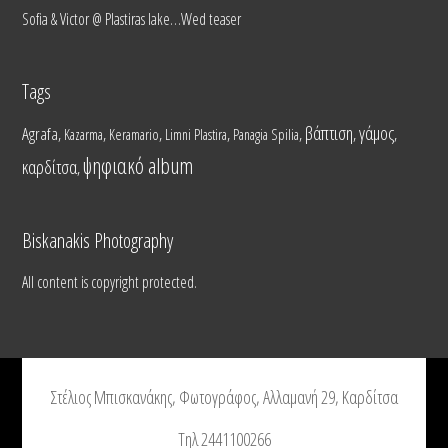
Sofia & Victor @ Plastiras lake…Wed teaser
Tags
βάπτιση
γάμος
Agrafa
,
,
,
,
,
,
,
Kazarma
Keramario
Limni Plastira
Panagia Spilia
ψηφιακό album
καρδίτσα
,
Biskanakis Photography
All content is copyright protected.
Στέλιος Μπισκανάκης, Φωτογράφος, Αλλαμανή 29, Καρδίτσα
Τηλ 2441100266