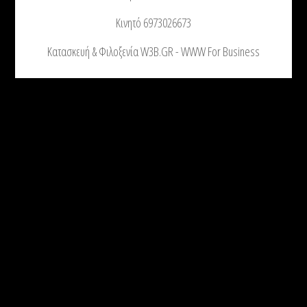
Κινητό 6973026673
Κατασκευή & Φιλοξενία W3B.GR - WWW For Business